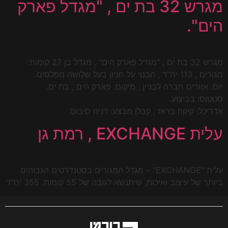
מגרש 32 בת ים , "מגדל פארק
הים".
מגרש 32 בת ים , "מגדל פארק הים" , מגדל בן 27 קומות
מגורים , 113 יח"ד , הבנוי על חניון בעל שלושה מפלסים.
יזם: אזורים חברה לבניין , מיקום: פארק הים , בת ים.
סטטוס: בביצוע.
אדריכל: קיקה בראז , קבלן מבצע: דניה סיבוס.
עלית EXCHANGE , רמת גן
עלית "EXCHANGE" – מגדל המגורים בסטנדרטים הגבוהים
ביותר של עיצוב ואיכות, שיתנשא לגובה של 55 קומות, 355 יח"ד