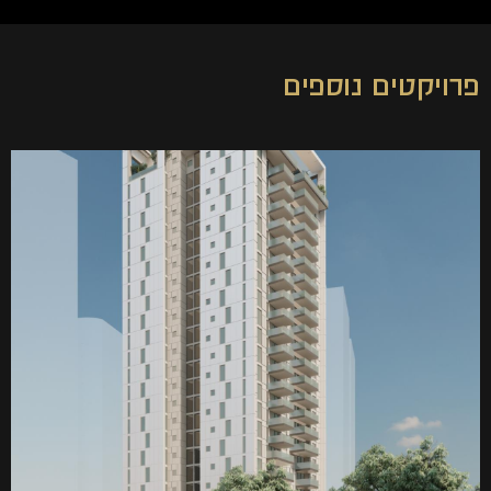
פרויקטים נוספים
מגרש 200 גני אז"ר, ר"ג
מגדל 24 קומות עם 120 יח"ד
צפייה בפרויקט